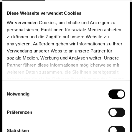
Diese Webseite verwendet Cookies
Wir verwenden Cookies, um Inhalte und Anzeigen zu
personalisieren, Funktionen für soziale Medien anbieten
zu können und die Zugriffe auf unsere Website zu
analysieren. Außerdem geben wir Informationen zu Ihrer
Verwendung unserer Website an unsere Partner für
soziale Medien, Werbung und Analysen weiter. Unsere
Das erste Depot in Österreich mit 0€ Kontoführung,
Partner führen diese Informationen möglicherweise mit
0€ Ausgabeaufschlag und 0€ Depotgebühren bei
weiteren Daten zusammen, die Sie ihnen bereitgestellt
knapp 2000 Fonds und 0€ Orderspesen.
haben oder die sie im Rahmen Ihrer Nutzung der Dienste
gesammelt haben.
Einwilligungsauswahl
Notwendig
© 2026 FondsDepot AT
Präferenzen
All rights reserved.
Statistiken