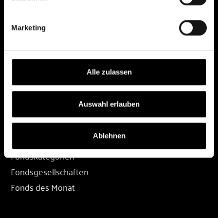
DEPOT
Marketing
Depot eröffnen
Depot übertragen
Konditionen
Alle zulassen
Depot-Login
Auswahl erlauben
FONDS
Ablehnen
Fondssuche
Fondskategorien
Fondsgesellschaften
Fonds des Monat