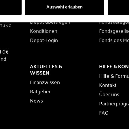
DEPOT
FONDS
Auswahl erlauben
Depot eröffnen
Fondssuche
Depot übertragen
Fondskatego
Konditionen
Fondsgesells
Depot-Login
Fonds des M
d 0€
und
AKTUELLES &
HILFE & KO
WISSEN
Hilfe & Formu
Finanzwissen
Kontakt
Ratgeber
Über uns
News
Partnerprog
FAQ