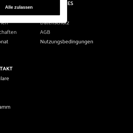
RECHTLICHES
Alle zulassen
Impressum
rien
Datenschutz
chaften
AGB
onat
Nutzungsbedingungen
NTAKT
lare
ramm