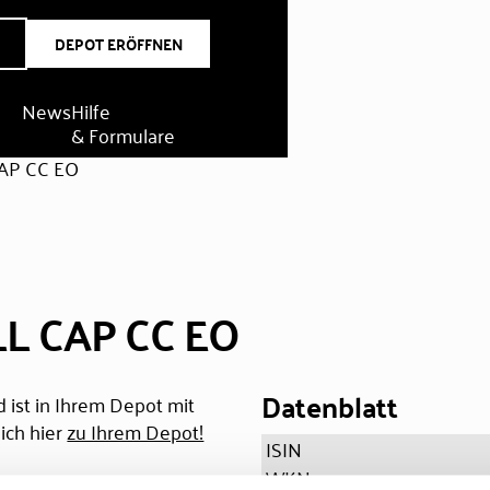
DEPOT ERÖFFNEN
News
Hilfe
& Formulare
AP CC EO
L CAP CC EO
Datenblatt
 ist in Ihrem Depot mit
ich hier
zu Ihrem Depot!
ISIN
WKN