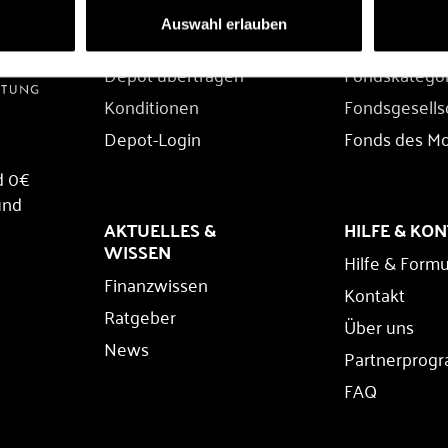
DEPOT
FONDS
Auswahl erlauben
Depot eröffnen
Fondssuche
Depot übertragen
Fondskatego
Konditionen
Fondsgesells
Depot-Login
Fonds des M
d 0€
und
AKTUELLES &
HILFE & KO
WISSEN
Hilfe & Formu
Finanzwissen
Kontakt
Ratgeber
Über uns
News
Partnerprog
FAQ