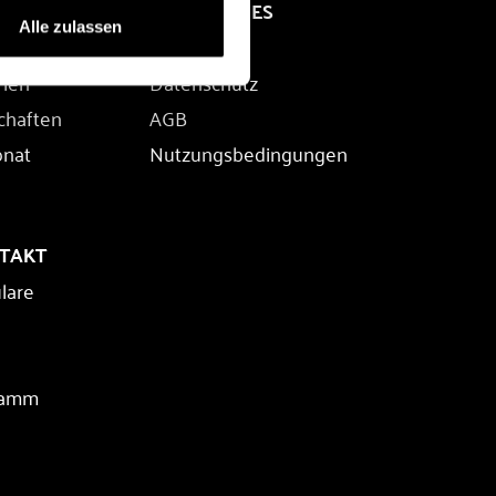
RECHTLICHES
Alle zulassen
Impressum
rien
Datenschutz
chaften
AGB
onat
Nutzungsbedingungen
NTAKT
lare
ramm