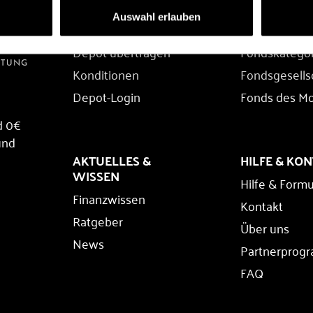
DEPOT
FONDS
Auswahl erlauben
Depot eröffnen
Fondssuche
Depot übertragen
Fondskatego
Konditionen
Fondsgesells
Depot-Login
Fonds des M
d 0€
und
AKTUELLES &
HILFE & KO
WISSEN
Hilfe & Formu
Finanzwissen
Kontakt
Ratgeber
Über uns
News
Partnerprog
FAQ