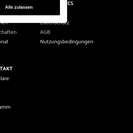
RECHTLICHES
Alle zulassen
Impressum
rien
Datenschutz
chaften
AGB
onat
Nutzungsbedingungen
NTAKT
lare
ramm