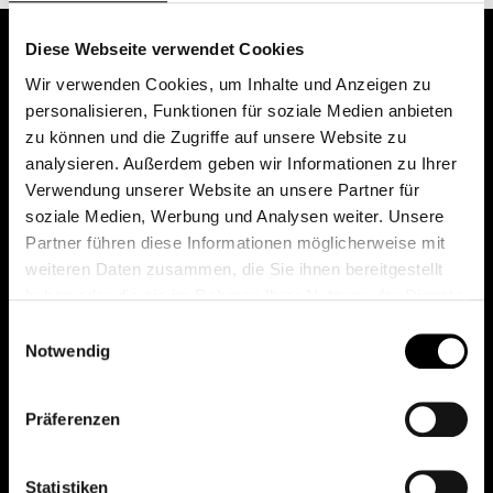
Diese Webseite verwendet Cookies
Wir verwenden Cookies, um Inhalte und Anzeigen zu
personalisieren, Funktionen für soziale Medien anbieten
zu können und die Zugriffe auf unsere Website zu
analysieren. Außerdem geben wir Informationen zu Ihrer
Verwendung unserer Website an unsere Partner für
soziale Medien, Werbung und Analysen weiter. Unsere
Das erste Depot in Österreich mit 0€ Kontoführung,
Partner führen diese Informationen möglicherweise mit
0€ Ausgabeaufschlag und 0€ Depotgebühren bei
weiteren Daten zusammen, die Sie ihnen bereitgestellt
knapp 2000 Fonds und 0€ Orderspesen.
haben oder die sie im Rahmen Ihrer Nutzung der Dienste
gesammelt haben.
Einwilligungsauswahl
Notwendig
© 2026 FondsDepot AT
Präferenzen
All rights reserved.
Statistiken