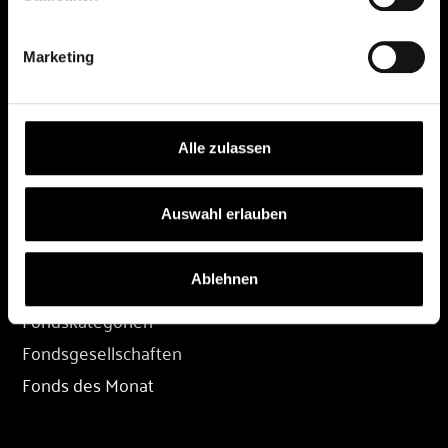
DEPOT
Marketing
Depot eröffnen
Depot übertragen
Konditionen
Alle zulassen
Depot-Login
Auswahl erlauben
FONDS
Ablehnen
Fondssuche
Fondskategorien
Fondsgesellschaften
Fonds des Monat