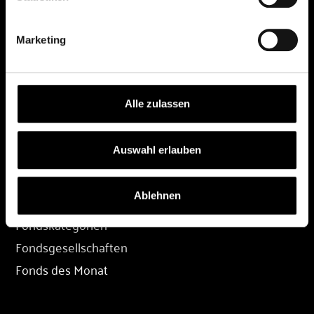
DEPOT
Marketing
Depot eröffnen
Depot übertragen
Konditionen
Alle zulassen
Depot-Login
Auswahl erlauben
FONDS
Ablehnen
Fondssuche
Fondskategorien
Fondsgesellschaften
Fonds des Monat