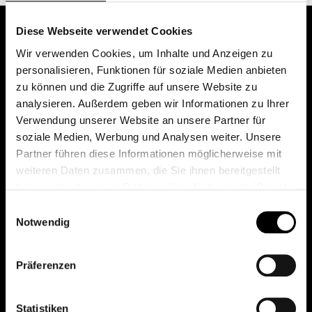
Diese Webseite verwendet Cookies
Wir verwenden Cookies, um Inhalte und Anzeigen zu
personalisieren, Funktionen für soziale Medien anbieten
zu können und die Zugriffe auf unsere Website zu
analysieren. Außerdem geben wir Informationen zu Ihrer
Verwendung unserer Website an unsere Partner für
soziale Medien, Werbung und Analysen weiter. Unsere
Das erste Depot in Österreich mit 0€ Kontoführung,
Partner führen diese Informationen möglicherweise mit
0€ Ausgabeaufschlag und 0€ Depotgebühren bei
weiteren Daten zusammen, die Sie ihnen bereitgestellt
knapp 2000 Fonds und 0€ Orderspesen.
haben oder die sie im Rahmen Ihrer Nutzung der Dienste
gesammelt haben.
Einwilligungsauswahl
Notwendig
© 2026 FondsDepot AT
Präferenzen
All rights reserved.
Statistiken