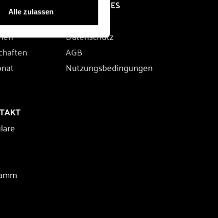
RECHTLICHES
Alle zulassen
Impressum
rien
Datenschutz
chaften
AGB
onat
Nutzungsbedingungen
NTAKT
lare
ramm