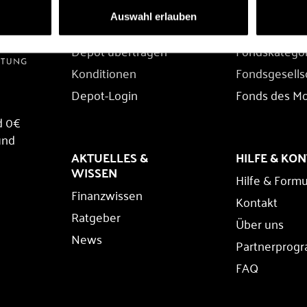
DEPOT
FONDS
Auswahl erlauben
Depot eröffnen
Fondssuche
Depot übertragen
Fondskatego
Konditionen
Fondsgesells
Depot-Login
Fonds des M
d 0€
und
AKTUELLES &
HILFE & KO
WISSEN
Hilfe & Formu
Finanzwissen
Kontakt
Ratgeber
Über uns
News
Partnerprog
FAQ