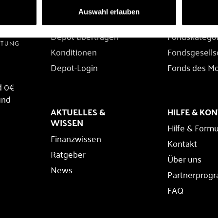
DEPOT
FONDS
Auswahl erlauben
Depot eröffnen
Fondssuche
Depot übertragen
Fondskatego
Konditionen
Fondsgesells
Depot-Login
Fonds des M
d 0€
und
AKTUELLES &
HILFE & KO
WISSEN
Hilfe & Formu
Finanzwissen
Kontakt
Ratgeber
Über uns
News
Partnerprog
FAQ