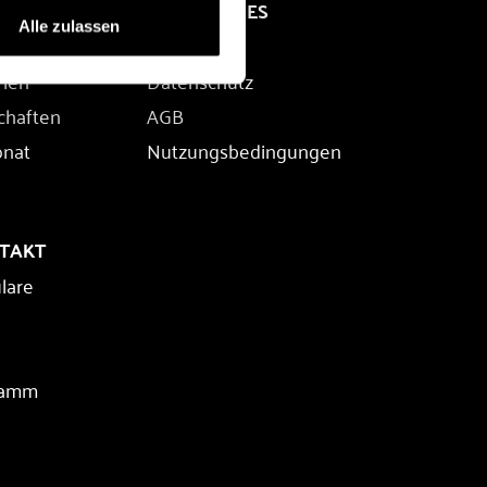
RECHTLICHES
Alle zulassen
Impressum
rien
Datenschutz
chaften
AGB
onat
Nutzungsbedingungen
NTAKT
lare
ramm