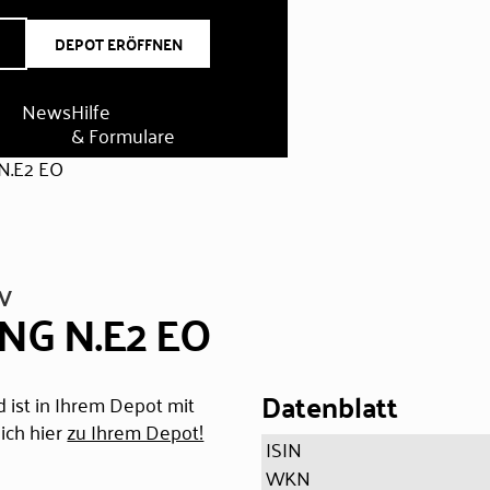
DEPOT ERÖFFNEN
News
Hilfe
& Formulare
N.E2 EO
V
NG N.E2 EO
Datenblatt
 ist in Ihrem Depot mit
ich hier
zu Ihrem Depot!
ISIN
WKN