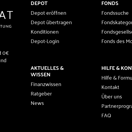
DEPOT
FONDS
Depot eröffnen
Fondssuche
Depot übertragen
Fondskatego
Konditionen
Fondsgesells
Depot-Login
Fonds des M
d 0€
und
AKTUELLES &
HILFE & KO
WISSEN
Hilfe & Formu
Finanzwissen
Kontakt
Ratgeber
Über uns
News
Partnerprog
FAQ