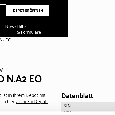
DEPOT ERÖFFNEN
News
Hilfe
& Formulare
A2 EO
V
 N.A2 EO
Datenblatt
 ist in Ihrem Depot mit
ich hier
zu Ihrem Depot!
ISIN
WKN