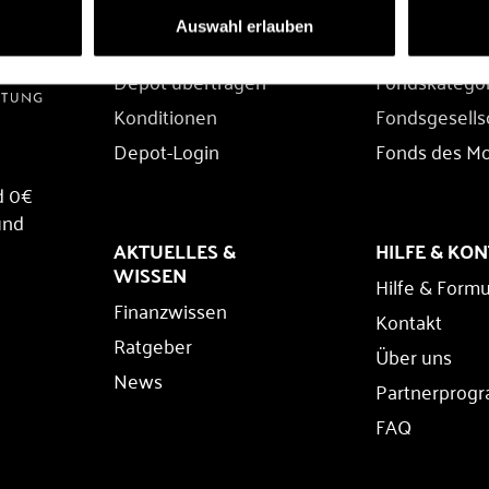
DEPOT
FONDS
Auswahl erlauben
Depot eröffnen
Fondssuche
Depot übertragen
Fondskatego
Konditionen
Fondsgesells
Depot-Login
Fonds des M
d 0€
und
AKTUELLES &
HILFE & KO
WISSEN
Hilfe & Formu
Finanzwissen
Kontakt
Ratgeber
Über uns
News
Partnerprog
FAQ