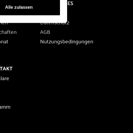
RECHTLICHES
Alle zulassen
Impressum
rien
Datenschutz
chaften
AGB
onat
Nutzungsbedingungen
NTAKT
lare
ramm