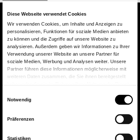
Diese Webseite verwendet Cookies
Wir verwenden Cookies, um Inhalte und Anzeigen zu
personalisieren, Funktionen für soziale Medien anbieten
zu können und die Zugriffe auf unsere Website zu
analysieren. Außerdem geben wir Informationen zu Ihrer
Verwendung unserer Website an unsere Partner für
soziale Medien, Werbung und Analysen weiter. Unsere
Das erste Depot in Österreich mit 0€ Kontoführung,
Partner führen diese Informationen möglicherweise mit
0€ Ausgabeaufschlag und 0€ Depotgebühren bei
weiteren Daten zusammen, die Sie ihnen bereitgestellt
knapp 2000 Fonds und 0€ Orderspesen.
haben oder die sie im Rahmen Ihrer Nutzung der Dienste
gesammelt haben.
Einwilligungsauswahl
Notwendig
© 2026 FondsDepot AT
Präferenzen
All rights reserved.
Statistiken