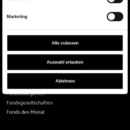
DEPOT
Marketing
Depot eröffnen
Depot übertragen
Konditionen
Alle zulassen
Depot-Login
Auswahl erlauben
FONDS
Ablehnen
Fondssuche
Fondskategorien
Fondsgesellschaften
Fonds des Monat