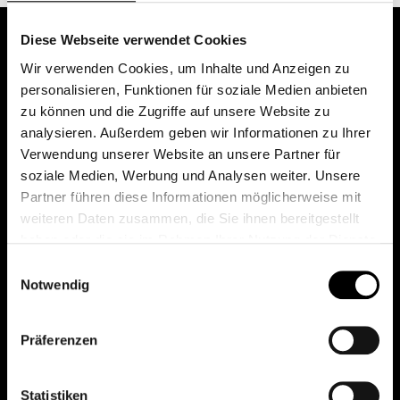
Diese Webseite verwendet Cookies
Wir verwenden Cookies, um Inhalte und Anzeigen zu
personalisieren, Funktionen für soziale Medien anbieten
zu können und die Zugriffe auf unsere Website zu
analysieren. Außerdem geben wir Informationen zu Ihrer
Verwendung unserer Website an unsere Partner für
soziale Medien, Werbung und Analysen weiter. Unsere
Das erste Depot in Österreich mit 0€ Kontoführung,
Partner führen diese Informationen möglicherweise mit
0€ Ausgabeaufschlag und 0€ Depotgebühren bei
weiteren Daten zusammen, die Sie ihnen bereitgestellt
knapp 2000 Fonds und 0€ Orderspesen.
haben oder die sie im Rahmen Ihrer Nutzung der Dienste
gesammelt haben.
Einwilligungsauswahl
Notwendig
© 2026 FondsDepot AT
Präferenzen
All rights reserved.
Statistiken