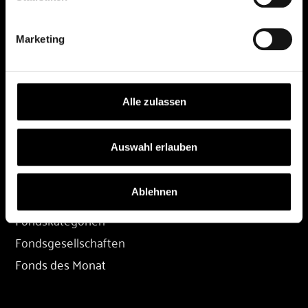
DEPOT
Marketing
Depot eröffnen
Depot übertragen
Konditionen
Alle zulassen
Depot-Login
Auswahl erlauben
FONDS
Ablehnen
Fondssuche
Fondskategorien
Fondsgesellschaften
Fonds des Monat