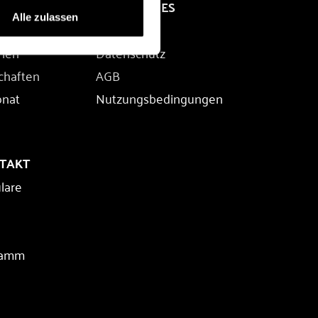
RECHTLICHES
Alle zulassen
Impressum
rien
Datenschutz
chaften
AGB
onat
Nutzungsbedingungen
NTAKT
lare
ramm