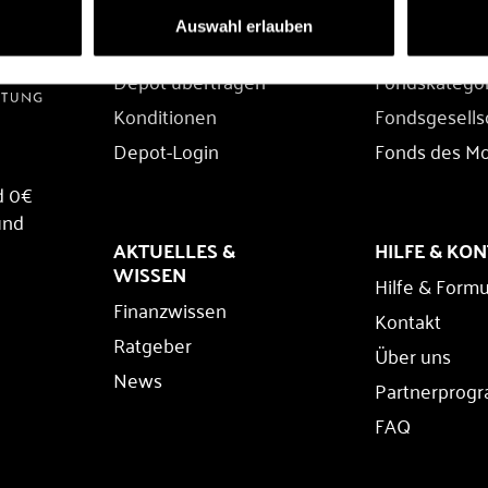
DEPOT
FONDS
Auswahl erlauben
Depot eröffnen
Fondssuche
Depot übertragen
Fondskatego
Konditionen
Fondsgesells
Depot-Login
Fonds des M
d 0€
und
AKTUELLES &
HILFE & KO
WISSEN
Hilfe & Formu
Finanzwissen
Kontakt
Ratgeber
Über uns
News
Partnerprog
FAQ