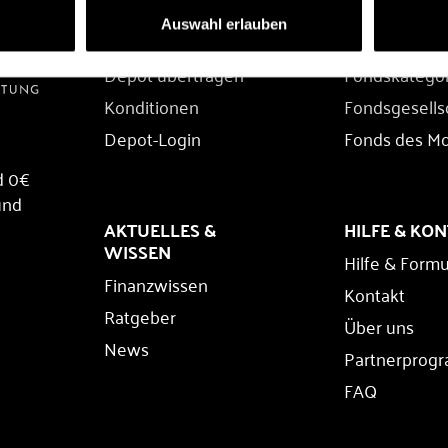
DEPOT
FONDS
Auswahl erlauben
Depot eröffnen
Fondssuche
Depot übertragen
Fondskatego
Konditionen
Fondsgesells
Depot-Login
Fonds des M
d 0€
und
AKTUELLES &
HILFE & KO
WISSEN
Hilfe & Formu
Finanzwissen
Kontakt
Ratgeber
Über uns
News
Partnerprog
FAQ