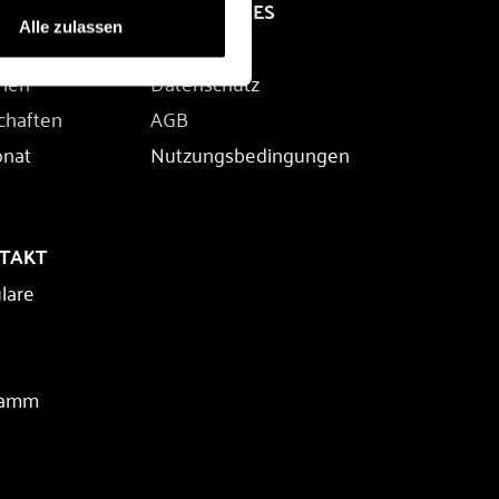
RECHTLICHES
Alle zulassen
Impressum
rien
Datenschutz
chaften
AGB
onat
Nutzungsbedingungen
NTAKT
lare
ramm