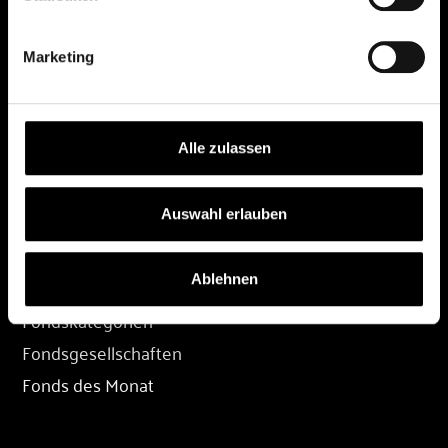
DEPOT
Marketing
Depot eröffnen
Depot übertragen
Konditionen
Alle zulassen
Depot-Login
Auswahl erlauben
FONDS
Ablehnen
Fondssuche
Fondskategorien
Fondsgesellschaften
Fonds des Monat