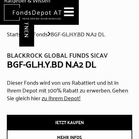
DEPOT ERÖFFNEN
Ratgeber & Wissen
News
Hilfe & Formulare
Startseite
Fonds
BGF-GL.H.Y.BD N.A2 DL
BLACKROCK GLOBAL FUNDS SICAV
BGF-GL.H.Y.BD N.A2 DL
Dieser Fonds wird von uns Rabattiert und ist in
Ihrem Depot mit 100% Rabatt zu erwerben. Gehen
Sie gleich hier
zu Ihrem Depot!
JETZT KAUFEN
MEHR INFOS