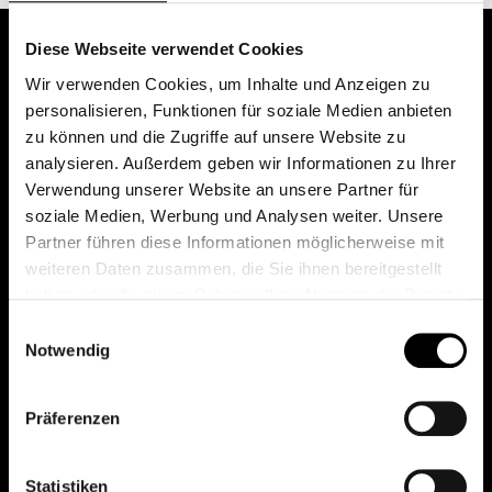
Diese Webseite verwendet Cookies
Wir verwenden Cookies, um Inhalte und Anzeigen zu
personalisieren, Funktionen für soziale Medien anbieten
zu können und die Zugriffe auf unsere Website zu
analysieren. Außerdem geben wir Informationen zu Ihrer
Verwendung unserer Website an unsere Partner für
soziale Medien, Werbung und Analysen weiter. Unsere
Das erste Depot in Österreich mit 0€ Kontoführung,
Partner führen diese Informationen möglicherweise mit
0€ Ausgabeaufschlag und 0€ Depotgebühren bei
weiteren Daten zusammen, die Sie ihnen bereitgestellt
knapp 2000 Fonds und 0€ Orderspesen.
haben oder die sie im Rahmen Ihrer Nutzung der Dienste
gesammelt haben.
Einwilligungsauswahl
Notwendig
© 2026 FondsDepot AT
Präferenzen
All rights reserved.
Statistiken