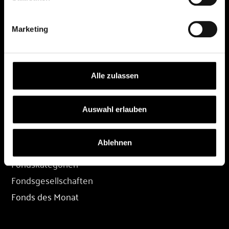
DEPOT
Marketing
Depot eröffnen
Depot übertragen
Konditionen
Alle zulassen
Depot-Login
Auswahl erlauben
FONDS
Ablehnen
Fondssuche
Fondskategorien
Fondsgesellschaften
Fonds des Monat