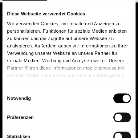
Diese Webseite verwendet Cookies
Wir verwenden Cookies, um Inhalte und Anzeigen zu
personalisieren, Funktionen für soziale Medien anbieten
zu können und die Zugriffe auf unsere Website zu
analysieren. Außerdem geben wir Informationen zu Ihrer
Verwendung unserer Website an unsere Partner für
soziale Medien, Werbung und Analysen weiter. Unsere
Das erste Depot in Österreich mit 0€ Kontoführung,
Partner führen diese Informationen möglicherweise mit
0€ Ausgabeaufschlag und 0€ Depotgebühren bei
weiteren Daten zusammen, die Sie ihnen bereitgestellt
knapp 2000 Fonds und 0€ Orderspesen.
haben oder die sie im Rahmen Ihrer Nutzung der Dienste
gesammelt haben.
Einwilligungsauswahl
Notwendig
© 2026 FondsDepot AT
Präferenzen
All rights reserved.
Statistiken