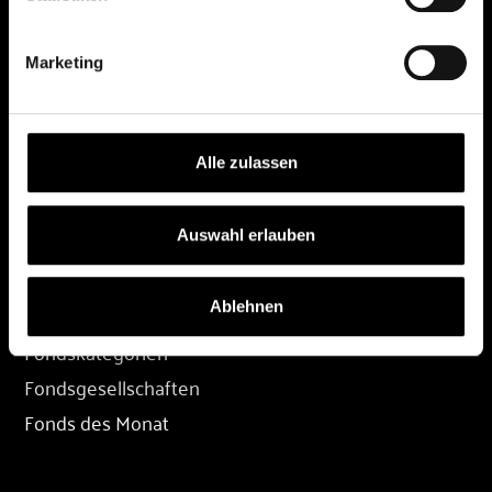
DEPOT
Marketing
Depot eröffnen
Depot übertragen
Konditionen
Alle zulassen
Depot-Login
Auswahl erlauben
FONDS
Ablehnen
Fondssuche
Fondskategorien
Fondsgesellschaften
Fonds des Monat