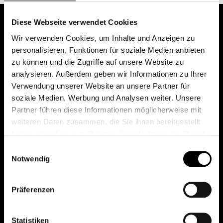
Diese Webseite verwendet Cookies
Wir verwenden Cookies, um Inhalte und Anzeigen zu
personalisieren, Funktionen für soziale Medien anbieten
zu können und die Zugriffe auf unsere Website zu
analysieren. Außerdem geben wir Informationen zu Ihrer
Verwendung unserer Website an unsere Partner für
soziale Medien, Werbung und Analysen weiter. Unsere
Das erste Depot in Österreich mit 0€ Kontoführung,
Partner führen diese Informationen möglicherweise mit
0€ Ausgabeaufschlag und 0€ Depotgebühren bei
weiteren Daten zusammen, die Sie ihnen bereitgestellt
knapp 2000 Fonds und 0€ Orderspesen.
haben oder die sie im Rahmen Ihrer Nutzung der Dienste
gesammelt haben.
Einwilligungsauswahl
Notwendig
© 2026 FondsDepot AT
Präferenzen
All rights reserved.
Statistiken