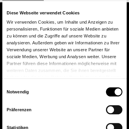
Diese Webseite verwendet Cookies
Wir verwenden Cookies, um Inhalte und Anzeigen zu
personalisieren, Funktionen für soziale Medien anbieten
zu können und die Zugriffe auf unsere Website zu
analysieren. Außerdem geben wir Informationen zu Ihrer
Verwendung unserer Website an unsere Partner für
soziale Medien, Werbung und Analysen weiter. Unsere
Das erste Depot in Österreich mit 0€ Kontoführung,
Partner führen diese Informationen möglicherweise mit
0€ Ausgabeaufschlag und 0€ Depotgebühren bei
weiteren Daten zusammen, die Sie ihnen bereitgestellt
knapp 2000 Fonds und 0€ Orderspesen.
haben oder die sie im Rahmen Ihrer Nutzung der Dienste
gesammelt haben.
Einwilligungsauswahl
Notwendig
© 2026 FondsDepot AT
Präferenzen
All rights reserved.
Statistiken