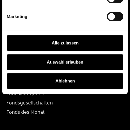
DEPOT
Marketing
Depot eröffnen
Depot übertragen
Konditionen
Alle zulassen
Depot-Login
Auswahl erlauben
FONDS
Ablehnen
Fondssuche
Fondskategorien
Fondsgesellschaften
Fonds des Monat