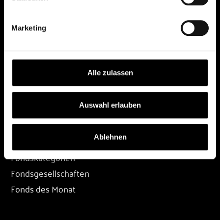
DEPOT
Marketing
Depot eröffnen
Depot übertragen
Konditionen
Alle zulassen
Depot-Login
Auswahl erlauben
FONDS
Ablehnen
Fondssuche
Fondskategorien
Fondsgesellschaften
Fonds des Monat