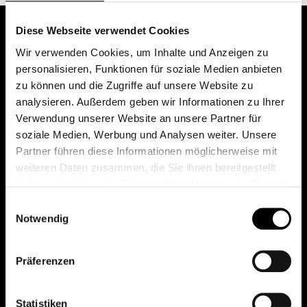
Diese Webseite verwendet Cookies
Wir verwenden Cookies, um Inhalte und Anzeigen zu
personalisieren, Funktionen für soziale Medien anbieten
zu können und die Zugriffe auf unsere Website zu
analysieren. Außerdem geben wir Informationen zu Ihrer
Verwendung unserer Website an unsere Partner für
soziale Medien, Werbung und Analysen weiter. Unsere
Das erste Depot in Österreich mit 0€ Kontoführung,
Partner führen diese Informationen möglicherweise mit
0€ Ausgabeaufschlag und 0€ Depotgebühren bei
weiteren Daten zusammen, die Sie ihnen bereitgestellt
knapp 2000 Fonds und 0€ Orderspesen.
haben oder die sie im Rahmen Ihrer Nutzung der Dienste
gesammelt haben.
Einwilligungsauswahl
Notwendig
© 2026 FondsDepot AT
Präferenzen
All rights reserved.
Statistiken