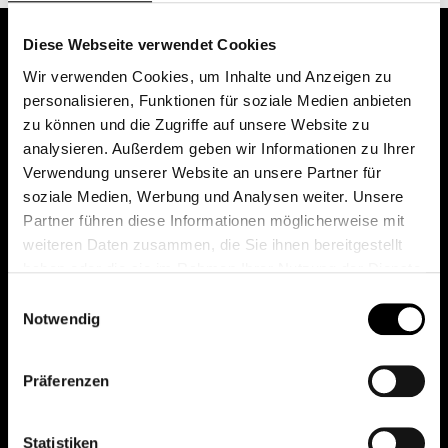
Diese Webseite verwendet Cookies
Wir verwenden Cookies, um Inhalte und Anzeigen zu
personalisieren, Funktionen für soziale Medien anbieten
zu können und die Zugriffe auf unsere Website zu
analysieren. Außerdem geben wir Informationen zu Ihrer
Verwendung unserer Website an unsere Partner für
soziale Medien, Werbung und Analysen weiter. Unsere
Das erste Depot in Österreich mit 0€ Kontoführung,
Partner führen diese Informationen möglicherweise mit
0€ Ausgabeaufschlag und 0€ Depotgebühren bei
weiteren Daten zusammen, die Sie ihnen bereitgestellt
knapp 2000 Fonds und 0€ Orderspesen.
haben oder die sie im Rahmen Ihrer Nutzung der Dienste
gesammelt haben.
Einwilligungsauswahl
Notwendig
© 2026 FondsDepot AT
Präferenzen
All rights reserved.
Statistiken