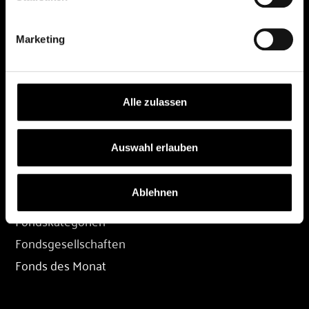
DEPOT
Marketing
Depot eröffnen
Depot übertragen
Konditionen
Alle zulassen
Depot-Login
Auswahl erlauben
FONDS
Ablehnen
Fondssuche
Fondskategorien
Fondsgesellschaften
Fonds des Monat