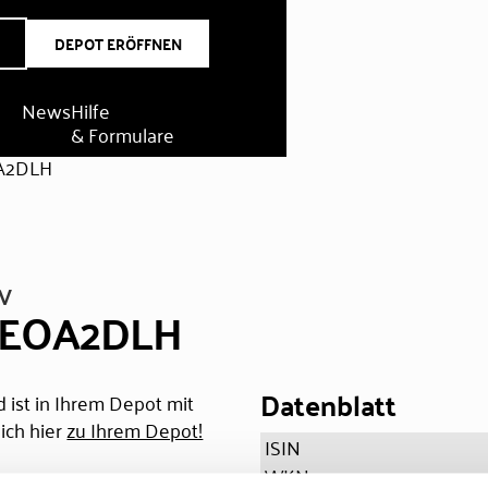
DEPOT ERÖFFNEN
News
Hilfe
& Formulare
A2DLH
V
T EOA2DLH
Datenblatt
 ist in Ihrem Depot mit
ich hier
zu Ihrem Depot!
ISIN
WKN