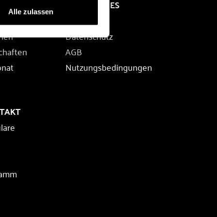
RECHTLICHES
Alle zulassen
Impressum
rien
Datenschutz
chaften
AGB
onat
Nutzungsbedingungen
NTAKT
lare
ramm