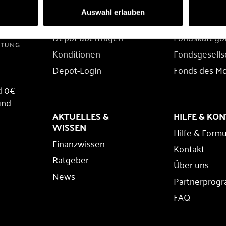
DEPOT
FONDS
Auswahl erlauben
Depot eröffnen
Fondssuche
Depot übertragen
Fondskatego
Konditionen
Fondsgesells
Depot-Login
Fonds des M
d 0€
und
AKTUELLES &
HILFE & KO
WISSEN
Hilfe & Formu
Finanzwissen
Kontakt
Ratgeber
Über uns
News
Partnerprog
FAQ