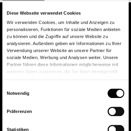
Diese Webseite verwendet Cookies
Wir verwenden Cookies, um Inhalte und Anzeigen zu
personalisieren, Funktionen für soziale Medien anbieten
zu können und die Zugriffe auf unsere Website zu
analysieren. Außerdem geben wir Informationen zu Ihrer
Verwendung unserer Website an unsere Partner für
soziale Medien, Werbung und Analysen weiter. Unsere
Das erste Depot in Österreich mit 0€ Kontoführung,
Partner führen diese Informationen möglicherweise mit
0€ Ausgabeaufschlag und 0€ Depotgebühren bei
weiteren Daten zusammen, die Sie ihnen bereitgestellt
knapp 2000 Fonds und 0€ Orderspesen.
haben oder die sie im Rahmen Ihrer Nutzung der Dienste
gesammelt haben.
Einwilligungsauswahl
Notwendig
© 2026 FondsDepot AT
Präferenzen
All rights reserved.
Statistiken