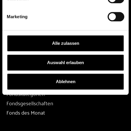
DEPOT
Marketing
Depot eröffnen
Depot übertragen
Konditionen
Alle zulassen
Depot-Login
Auswahl erlauben
FONDS
Ablehnen
Fondssuche
Fondskategorien
Fondsgesellschaften
Fonds des Monat