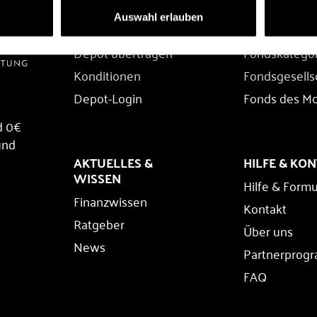
DEPOT
FONDS
Auswahl erlauben
Depot eröffnen
Fondssuche
Depot übertragen
Fondskatego
Konditionen
Fondsgesells
Depot-Login
Fonds des M
d 0€
und
AKTUELLES &
HILFE & KO
WISSEN
Hilfe & Formu
Finanzwissen
Kontakt
Ratgeber
Über uns
News
Partnerprog
FAQ