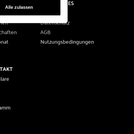
RECHTLICHES
Alle zulassen
Impressum
rien
Datenschutz
chaften
AGB
onat
Nutzungsbedingungen
NTAKT
lare
ramm