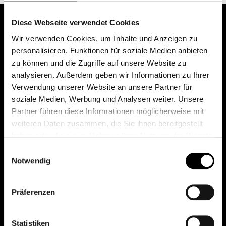
Diese Webseite verwendet Cookies
Wir verwenden Cookies, um Inhalte und Anzeigen zu
personalisieren, Funktionen für soziale Medien anbieten
zu können und die Zugriffe auf unsere Website zu
analysieren. Außerdem geben wir Informationen zu Ihrer
Verwendung unserer Website an unsere Partner für
soziale Medien, Werbung und Analysen weiter. Unsere
Das erste Depot in Österreich mit 0€ Kontoführung,
Partner führen diese Informationen möglicherweise mit
0€ Ausgabeaufschlag und 0€ Depotgebühren bei
weiteren Daten zusammen, die Sie ihnen bereitgestellt
knapp 2000 Fonds und 0€ Orderspesen.
haben oder die sie im Rahmen Ihrer Nutzung der Dienste
gesammelt haben.
Einwilligungsauswahl
Notwendig
© 2026 FondsDepot AT
Präferenzen
All rights reserved.
Statistiken