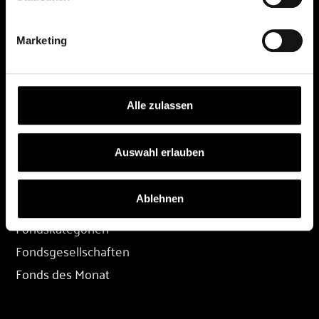
DEPOT
Marketing
Depot eröffnen
Depot übertragen
Konditionen
Alle zulassen
Depot-Login
Auswahl erlauben
FONDS
Ablehnen
Fondssuche
Fondskategorien
Fondsgesellschaften
Fonds des Monat