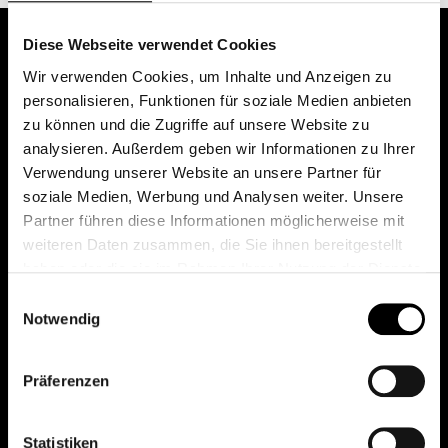
Diese Webseite verwendet Cookies
Wir verwenden Cookies, um Inhalte und Anzeigen zu
personalisieren, Funktionen für soziale Medien anbieten
zu können und die Zugriffe auf unsere Website zu
analysieren. Außerdem geben wir Informationen zu Ihrer
Verwendung unserer Website an unsere Partner für
soziale Medien, Werbung und Analysen weiter. Unsere
Das erste Depot in Österreich mit 0€ Kontoführung,
Partner führen diese Informationen möglicherweise mit
0€ Ausgabeaufschlag und 0€ Depotgebühren bei
weiteren Daten zusammen, die Sie ihnen bereitgestellt
knapp 2000 Fonds und 0€ Orderspesen.
haben oder die sie im Rahmen Ihrer Nutzung der Dienste
gesammelt haben.
Einwilligungsauswahl
Notwendig
© 2026 FondsDepot AT
Präferenzen
All rights reserved.
Statistiken