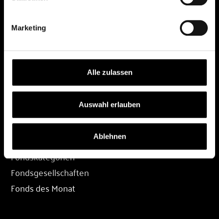
DEPOT
Marketing
Depot eröffnen
Depot übertragen
Konditionen
Alle zulassen
Depot-Login
Auswahl erlauben
FONDS
Ablehnen
Fondssuche
Fondskategorien
Fondsgesellschaften
Fonds des Monat