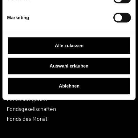
DEPOT
Marketing
Depot eröffnen
Depot übertragen
Konditionen
Alle zulassen
Depot-Login
Auswahl erlauben
FONDS
Ablehnen
Fondssuche
Fondskategorien
Fondsgesellschaften
Fonds des Monat