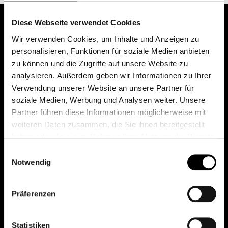
Diese Webseite verwendet Cookies
Wir verwenden Cookies, um Inhalte und Anzeigen zu
personalisieren, Funktionen für soziale Medien anbieten
zu können und die Zugriffe auf unsere Website zu
analysieren. Außerdem geben wir Informationen zu Ihrer
Verwendung unserer Website an unsere Partner für
soziale Medien, Werbung und Analysen weiter. Unsere
Das erste Depot in Österreich mit 0€ Kontoführung,
Partner führen diese Informationen möglicherweise mit
0€ Ausgabeaufschlag und 0€ Depotgebühren bei
weiteren Daten zusammen, die Sie ihnen bereitgestellt
knapp 2000 Fonds und 0€ Orderspesen.
haben oder die sie im Rahmen Ihrer Nutzung der Dienste
gesammelt haben.
Einwilligungsauswahl
Notwendig
© 2026 FondsDepot AT
Präferenzen
All rights reserved.
Statistiken