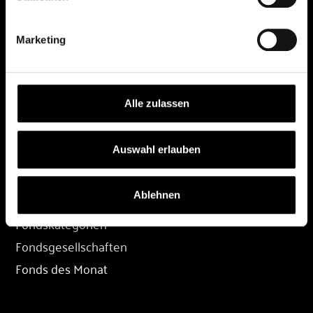
DEPOT
Marketing
Depot eröffnen
Depot übertragen
Konditionen
Alle zulassen
Depot-Login
Auswahl erlauben
FONDS
Ablehnen
Fondssuche
Fondskategorien
Fondsgesellschaften
Fonds des Monat