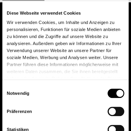
Diese Webseite verwendet Cookies
Wir verwenden Cookies, um Inhalte und Anzeigen zu
personalisieren, Funktionen für soziale Medien anbieten
zu können und die Zugriffe auf unsere Website zu
analysieren. Außerdem geben wir Informationen zu Ihrer
Verwendung unserer Website an unsere Partner für
soziale Medien, Werbung und Analysen weiter. Unsere
Das erste Depot in Österreich mit 0€ Kontoführung,
Partner führen diese Informationen möglicherweise mit
0€ Ausgabeaufschlag und 0€ Depotgebühren bei
weiteren Daten zusammen, die Sie ihnen bereitgestellt
knapp 2000 Fonds und 0€ Orderspesen.
haben oder die sie im Rahmen Ihrer Nutzung der Dienste
gesammelt haben.
Einwilligungsauswahl
Notwendig
© 2026 FondsDepot AT
Präferenzen
All rights reserved.
Statistiken