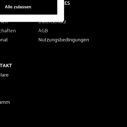
RECHTLICHES
Alle zulassen
Impressum
rien
Datenschutz
chaften
AGB
onat
Nutzungsbedingungen
NTAKT
lare
ramm