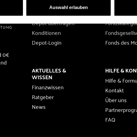
DEPOT
FONDS
Auswahl erlauben
Depot eröffnen
Fondssuche
Depot übertragen
Fondskatego
Konditionen
Fondsgesells
Depot-Login
Fonds des M
d 0€
und
AKTUELLES &
HILFE & KO
WISSEN
Hilfe & Formu
Finanzwissen
Kontakt
Ratgeber
Über uns
News
Partnerprog
FAQ