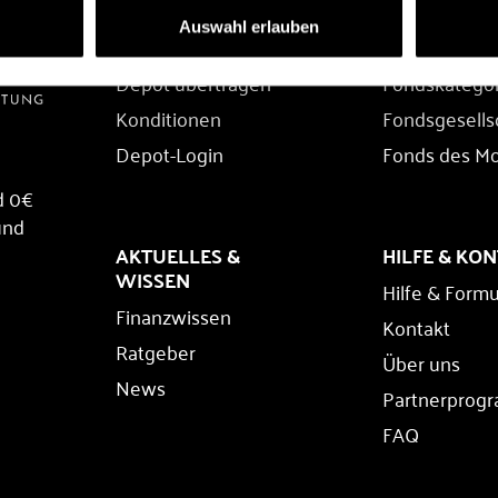
DEPOT
FONDS
Auswahl erlauben
Depot eröffnen
Fondssuche
Depot übertragen
Fondskatego
Konditionen
Fondsgesells
Depot-Login
Fonds des M
d 0€
und
AKTUELLES &
HILFE & KO
WISSEN
Hilfe & Formu
Finanzwissen
Kontakt
Ratgeber
Über uns
News
Partnerprog
FAQ