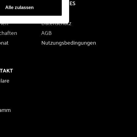
RECHTLICHES
Alle zulassen
Impressum
rien
Datenschutz
chaften
AGB
onat
Nutzungsbedingungen
NTAKT
lare
ramm