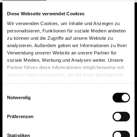
Diese Webseite verwendet Cookies
Wir verwenden Cookies, um Inhalte und Anzeigen zu
personalisieren, Funktionen für soziale Medien anbieten
zu können und die Zugriffe auf unsere Website zu
analysieren. Außerdem geben wir Informationen zu Ihrer
Verwendung unserer Website an unsere Partner für
soziale Medien, Werbung und Analysen weiter. Unsere
Das erste Depot in Österreich mit 0€ Kontoführung,
Partner führen diese Informationen möglicherweise mit
0€ Ausgabeaufschlag und 0€ Depotgebühren bei
weiteren Daten zusammen, die Sie ihnen bereitgestellt
knapp 2000 Fonds und 0€ Orderspesen.
haben oder die sie im Rahmen Ihrer Nutzung der Dienste
gesammelt haben.
Einwilligungsauswahl
Notwendig
© 2026 FondsDepot AT
Präferenzen
All rights reserved.
Statistiken