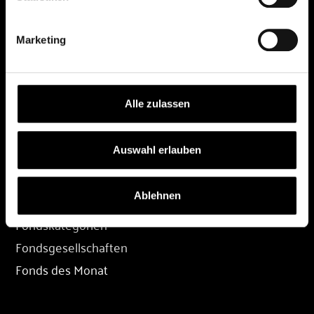
DEPOT
Marketing
Depot eröffnen
Depot übertragen
Konditionen
Alle zulassen
Depot-Login
Auswahl erlauben
FONDS
Ablehnen
Fondssuche
Fondskategorien
Fondsgesellschaften
Fonds des Monat