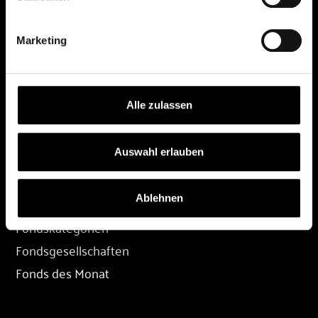
DEPOT
Marketing
Depot eröffnen
Depot übertragen
Konditionen
Alle zulassen
Depot-Login
Auswahl erlauben
FONDS
Ablehnen
Fondssuche
Fondskategorien
Fondsgesellschaften
Fonds des Monat