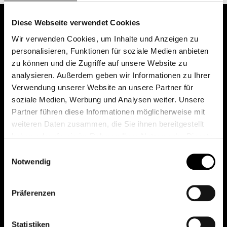
Diese Webseite verwendet Cookies
Wir verwenden Cookies, um Inhalte und Anzeigen zu
personalisieren, Funktionen für soziale Medien anbieten
zu können und die Zugriffe auf unsere Website zu
analysieren. Außerdem geben wir Informationen zu Ihrer
Verwendung unserer Website an unsere Partner für
soziale Medien, Werbung und Analysen weiter. Unsere
Das erste Depot in Österreich mit 0€ Kontoführung,
Partner führen diese Informationen möglicherweise mit
0€ Ausgabeaufschlag und 0€ Depotgebühren bei
weiteren Daten zusammen, die Sie ihnen bereitgestellt
knapp 2000 Fonds und 0€ Orderspesen.
haben oder die sie im Rahmen Ihrer Nutzung der Dienste
gesammelt haben.
Einwilligungsauswahl
Notwendig
© 2026 FondsDepot AT
Präferenzen
All rights reserved.
Statistiken