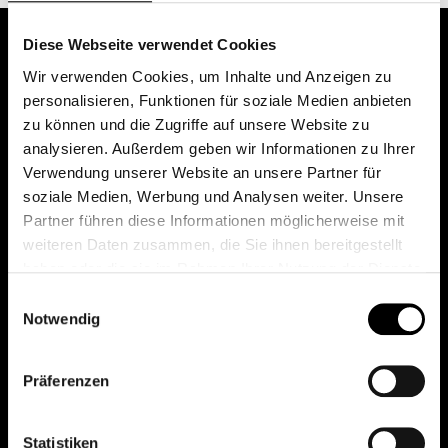
Diese Webseite verwendet Cookies
Wir verwenden Cookies, um Inhalte und Anzeigen zu
personalisieren, Funktionen für soziale Medien anbieten
zu können und die Zugriffe auf unsere Website zu
analysieren. Außerdem geben wir Informationen zu Ihrer
Verwendung unserer Website an unsere Partner für
soziale Medien, Werbung und Analysen weiter. Unsere
Das erste Depot in Österreich mit 0€ Kontoführung,
Partner führen diese Informationen möglicherweise mit
0€ Ausgabeaufschlag und 0€ Depotgebühren bei
weiteren Daten zusammen, die Sie ihnen bereitgestellt
knapp 2000 Fonds und 0€ Orderspesen.
haben oder die sie im Rahmen Ihrer Nutzung der Dienste
gesammelt haben.
Einwilligungsauswahl
Notwendig
© 2026 FondsDepot AT
Präferenzen
All rights reserved.
Statistiken