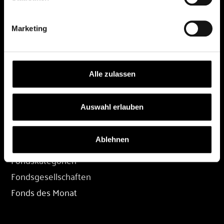
DEPOT
Marketing
Depot eröffnen
Depot übertragen
Konditionen
Alle zulassen
Depot-Login
Auswahl erlauben
FONDS
Ablehnen
Fondssuche
Fondskategorien
Fondsgesellschaften
Fonds des Monat