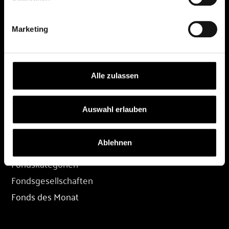
DEPOT
Marketing
Depot eröffnen
Depot übertragen
Konditionen
Alle zulassen
Depot-Login
Auswahl erlauben
FONDS
Ablehnen
Fondssuche
Fondskategorien
Fondsgesellschaften
Fonds des Monat