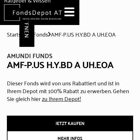
DEPOT ERÖFFNEN
Ratgeber & Wissen
News
Hilfe & Formulare
Startseite
Fonds
AMF-P.US H.Y.BD A UH.EOA
AMUNDI FUNDS
AMF-P.US H.Y.BD A UH.EOA
Dieser Fonds wird von uns Rabattiert und ist in
Ihrem Depot mit 100% Rabatt zu erwerben. Gehen
Sie gleich hier
zu Ihrem Depot!
JETZT KAUFEN
MEHR INFOS