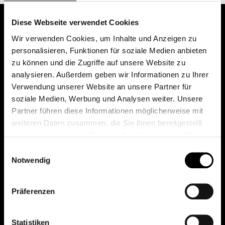
Diese Webseite verwendet Cookies
Wir verwenden Cookies, um Inhalte und Anzeigen zu
personalisieren, Funktionen für soziale Medien anbieten
zu können und die Zugriffe auf unsere Website zu
analysieren. Außerdem geben wir Informationen zu Ihrer
Verwendung unserer Website an unsere Partner für
soziale Medien, Werbung und Analysen weiter. Unsere
Das erste Depot in Österreich mit 0€ Kontoführung,
Partner führen diese Informationen möglicherweise mit
0€ Ausgabeaufschlag und 0€ Depotgebühren bei
weiteren Daten zusammen, die Sie ihnen bereitgestellt
knapp 2000 Fonds und 0€ Orderspesen.
haben oder die sie im Rahmen Ihrer Nutzung der Dienste
gesammelt haben.
Einwilligungsauswahl
Notwendig
© 2026 FondsDepot AT
Präferenzen
All rights reserved.
Statistiken