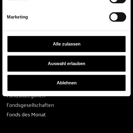
DEPOT
Marketing
Depot eröffnen
Depot übertragen
Konditionen
Alle zulassen
Depot-Login
Auswahl erlauben
FONDS
Ablehnen
Fondssuche
Fondskategorien
Fondsgesellschaften
Fonds des Monat