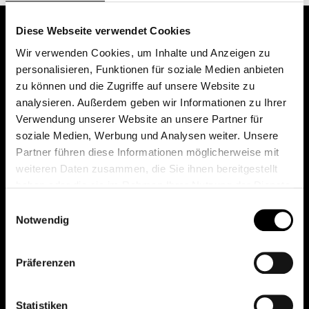
Diese Webseite verwendet Cookies
Wir verwenden Cookies, um Inhalte und Anzeigen zu
personalisieren, Funktionen für soziale Medien anbieten
zu können und die Zugriffe auf unsere Website zu
analysieren. Außerdem geben wir Informationen zu Ihrer
Verwendung unserer Website an unsere Partner für
soziale Medien, Werbung und Analysen weiter. Unsere
Das erste Depot in Österreich mit 0€ Kontoführung,
Partner führen diese Informationen möglicherweise mit
0€ Ausgabeaufschlag und 0€ Depotgebühren bei
weiteren Daten zusammen, die Sie ihnen bereitgestellt
knapp 2000 Fonds und 0€ Orderspesen.
haben oder die sie im Rahmen Ihrer Nutzung der Dienste
gesammelt haben.
Einwilligungsauswahl
Notwendig
© 2026 FondsDepot AT
Präferenzen
All rights reserved.
Statistiken