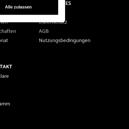
RECHTLICHES
Alle zulassen
Impressum
rien
Datenschutz
chaften
AGB
onat
Nutzungsbedingungen
NTAKT
lare
ramm