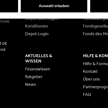
DEPOT
FONDS
Auswahl erlauben
Depot eröffnen
Fondssuche
Depot übertragen
Fondskatego
Konditionen
Fondsgesells
Depot-Login
Fonds des M
d 0€
und
AKTUELLES &
HILFE & KO
WISSEN
Hilfe & Formu
Finanzwissen
Kontakt
Ratgeber
Über uns
News
Partnerprog
FAQ