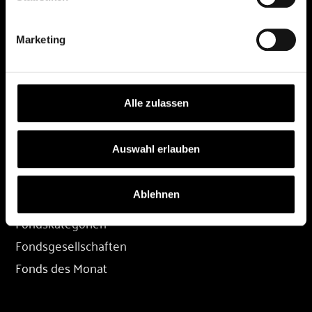
DEPOT
Marketing
Depot eröffnen
Depot übertragen
Konditionen
Alle zulassen
Depot-Login
Auswahl erlauben
FONDS
Ablehnen
Fondssuche
Fondskategorien
Fondsgesellschaften
Fonds des Monat