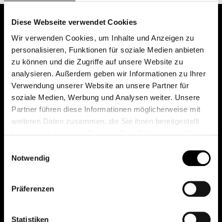
Diese Webseite verwendet Cookies
Wir verwenden Cookies, um Inhalte und Anzeigen zu
personalisieren, Funktionen für soziale Medien anbieten
zu können und die Zugriffe auf unsere Website zu
analysieren. Außerdem geben wir Informationen zu Ihrer
Verwendung unserer Website an unsere Partner für
soziale Medien, Werbung und Analysen weiter. Unsere
Das erste Depot in Österreich mit 0€ Kontoführung,
Partner führen diese Informationen möglicherweise mit
0€ Ausgabeaufschlag und 0€ Depotgebühren bei
weiteren Daten zusammen, die Sie ihnen bereitgestellt
knapp 2000 Fonds und 0€ Orderspesen.
haben oder die sie im Rahmen Ihrer Nutzung der Dienste
gesammelt haben.
Einwilligungsauswahl
Notwendig
© 2026 FondsDepot AT
Präferenzen
All rights reserved.
Statistiken