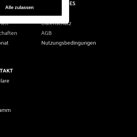
RECHTLICHES
Alle zulassen
Impressum
rien
Datenschutz
chaften
AGB
onat
Nutzungsbedingungen
NTAKT
lare
ramm