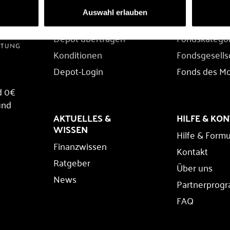
DEPOT
FONDS
Auswahl erlauben
Depot eröffnen
Fondssuche
Depot übertragen
Fondskatego
Konditionen
Fondsgesells
Depot-Login
Fonds des M
d 0€
und
AKTUELLES &
HILFE & KO
WISSEN
Hilfe & Formu
Finanzwissen
Kontakt
Ratgeber
Über uns
News
Partnerprog
FAQ