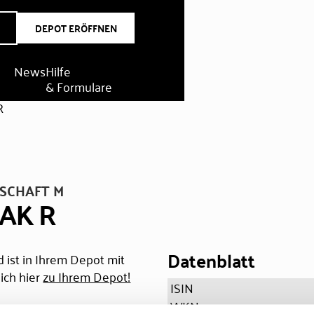
DEPOT ERÖFFNEN
News
Hilfe
& Formulare
R
SCHAFT M
 AK R
Datenblatt
 ist in Ihrem Depot mit
ich hier
zu Ihrem Depot!
ISIN
WKN