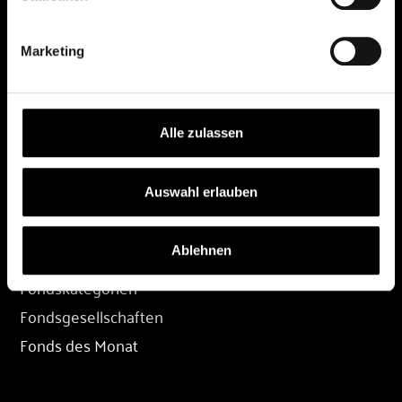
DEPOT
Marketing
Depot eröffnen
Depot übertragen
Konditionen
Alle zulassen
Depot-Login
Auswahl erlauben
FONDS
Ablehnen
Fondssuche
Fondskategorien
Fondsgesellschaften
Fonds des Monat