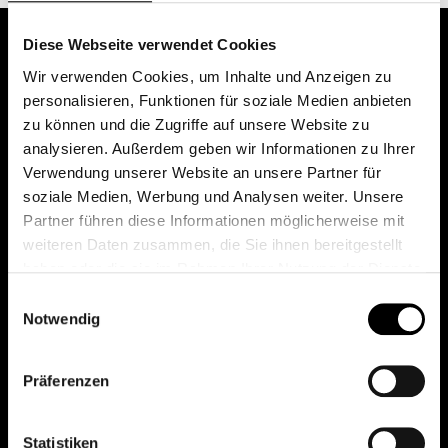
Diese Webseite verwendet Cookies
Wir verwenden Cookies, um Inhalte und Anzeigen zu
personalisieren, Funktionen für soziale Medien anbieten
zu können und die Zugriffe auf unsere Website zu
analysieren. Außerdem geben wir Informationen zu Ihrer
Verwendung unserer Website an unsere Partner für
soziale Medien, Werbung und Analysen weiter. Unsere
Das erste Depot in Österreich mit 0€ Kontoführung,
Partner führen diese Informationen möglicherweise mit
0€ Ausgabeaufschlag und 0€ Depotgebühren bei
weiteren Daten zusammen, die Sie ihnen bereitgestellt
knapp 2000 Fonds und 0€ Orderspesen.
haben oder die sie im Rahmen Ihrer Nutzung der Dienste
gesammelt haben.
Einwilligungsauswahl
Notwendig
© 2026 FondsDepot AT
Präferenzen
All rights reserved.
Statistiken