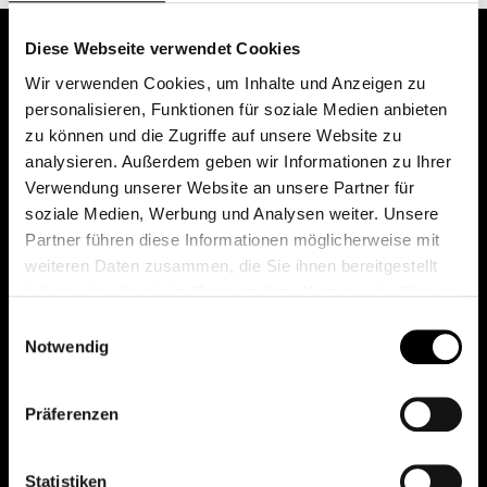
Diese Webseite verwendet Cookies
Wir verwenden Cookies, um Inhalte und Anzeigen zu
personalisieren, Funktionen für soziale Medien anbieten
zu können und die Zugriffe auf unsere Website zu
analysieren. Außerdem geben wir Informationen zu Ihrer
Verwendung unserer Website an unsere Partner für
soziale Medien, Werbung und Analysen weiter. Unsere
Das erste Depot in Österreich mit 0€ Kontoführung,
Partner führen diese Informationen möglicherweise mit
0€ Ausgabeaufschlag und 0€ Depotgebühren bei
weiteren Daten zusammen, die Sie ihnen bereitgestellt
knapp 2000 Fonds und 0€ Orderspesen.
haben oder die sie im Rahmen Ihrer Nutzung der Dienste
gesammelt haben.
Einwilligungsauswahl
Notwendig
© 2026 FondsDepot AT
Präferenzen
All rights reserved.
Statistiken