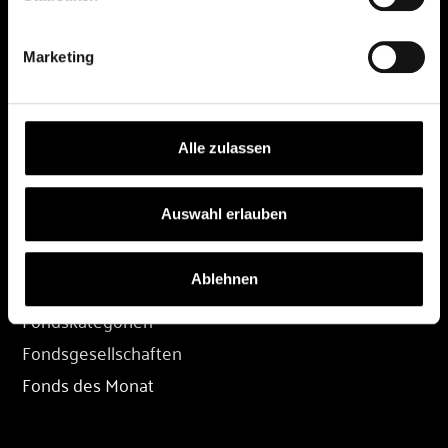
DEPOT
Marketing
Depot eröffnen
Depot übertragen
Konditionen
Alle zulassen
Depot-Login
Auswahl erlauben
FONDS
Ablehnen
Fondssuche
Fondskategorien
Fondsgesellschaften
Fonds des Monat