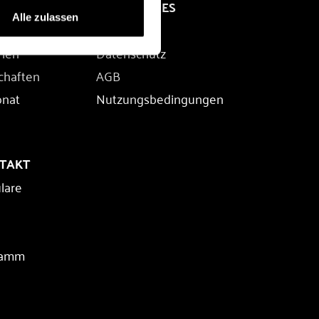
RECHTLICHES
Alle zulassen
Impressum
rien
Datenschutz
chaften
AGB
onat
Nutzungsbedingungen
NTAKT
lare
ramm