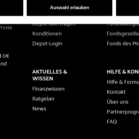
DEPOT
FONDS
Auswahl erlauben
Depot eröffnen
Fondssuche
Depot übertragen
Fondskatego
Konditionen
Fondsgesells
Depot-Login
Fonds des M
d 0€
und
AKTUELLES &
HILFE & KO
WISSEN
Hilfe & Formu
Finanzwissen
Kontakt
Ratgeber
Über uns
News
Partnerprog
FAQ