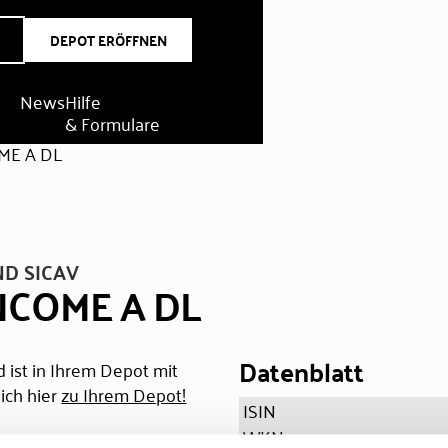
DEPOT ERÖFFNEN
News
Hilfe
& Formulare
ME A DL
ND SICAV
NCOME A DL
Datenblatt
 ist in Ihrem Depot mit
ich hier
zu Ihrem Depot!
ISIN
WKN