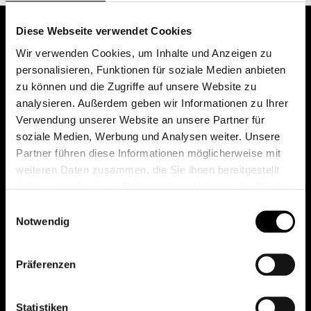
Diese Webseite verwendet Cookies
Wir verwenden Cookies, um Inhalte und Anzeigen zu
personalisieren, Funktionen für soziale Medien anbieten
zu können und die Zugriffe auf unsere Website zu
analysieren. Außerdem geben wir Informationen zu Ihrer
Verwendung unserer Website an unsere Partner für
soziale Medien, Werbung und Analysen weiter. Unsere
Das erste Depot in Österreich mit 0€ Kontoführung,
Partner führen diese Informationen möglicherweise mit
0€ Ausgabeaufschlag und 0€ Depotgebühren bei
weiteren Daten zusammen, die Sie ihnen bereitgestellt
knapp 2000 Fonds und 0€ Orderspesen.
haben oder die sie im Rahmen Ihrer Nutzung der Dienste
gesammelt haben.
Einwilligungsauswahl
Notwendig
© 2026 FondsDepot AT
Präferenzen
All rights reserved.
Statistiken