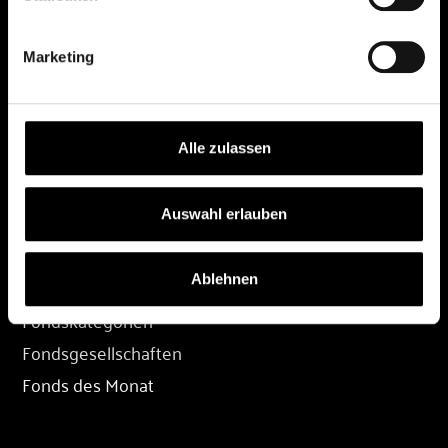
DEPOT
Marketing
Depot eröffnen
Depot übertragen
Konditionen
Alle zulassen
Depot-Login
Auswahl erlauben
FONDS
Ablehnen
Fondssuche
Fondskategorien
Fondsgesellschaften
Fonds des Monat