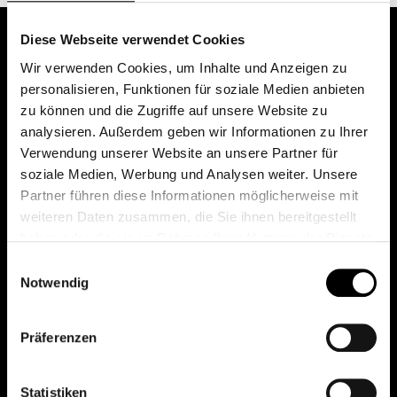
Diese Webseite verwendet Cookies
Wir verwenden Cookies, um Inhalte und Anzeigen zu
personalisieren, Funktionen für soziale Medien anbieten
zu können und die Zugriffe auf unsere Website zu
analysieren. Außerdem geben wir Informationen zu Ihrer
Verwendung unserer Website an unsere Partner für
soziale Medien, Werbung und Analysen weiter. Unsere
Das erste Depot in Österreich mit 0€ Kontoführung,
Partner führen diese Informationen möglicherweise mit
0€ Ausgabeaufschlag und 0€ Depotgebühren bei
weiteren Daten zusammen, die Sie ihnen bereitgestellt
knapp 2000 Fonds und 0€ Orderspesen.
haben oder die sie im Rahmen Ihrer Nutzung der Dienste
gesammelt haben.
Einwilligungsauswahl
Notwendig
© 2026 FondsDepot AT
Präferenzen
All rights reserved.
Statistiken