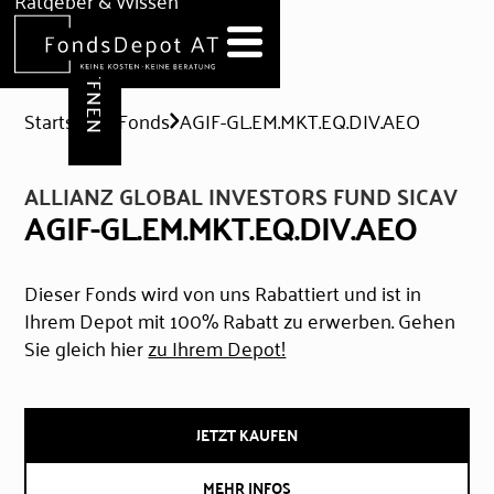
DEPOT ERÖFFNEN
Ratgeber & Wissen
News
Hilfe & Formulare
Startseite
Fonds
AGIF-GL.EM.MKT.EQ.DIV.AEO
ALLIANZ GLOBAL INVESTORS FUND SICAV
AGIF-GL.EM.MKT.EQ.DIV.AEO
Dieser Fonds wird von uns Rabattiert und ist in
Ihrem Depot mit 100% Rabatt zu erwerben. Gehen
Sie gleich hier
zu Ihrem Depot!
JETZT KAUFEN
MEHR INFOS