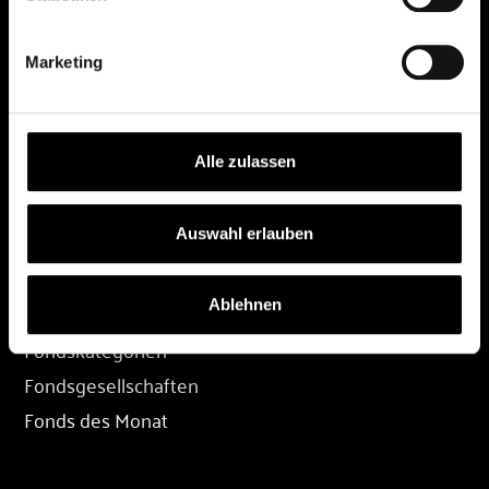
DEPOT
Marketing
Depot eröffnen
Depot übertragen
Konditionen
Alle zulassen
Depot-Login
Auswahl erlauben
FONDS
Ablehnen
Fondssuche
Fondskategorien
Fondsgesellschaften
Fonds des Monat