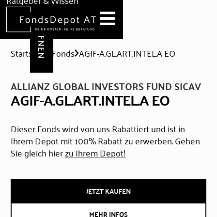
DEPOT ERÖFFNEN
Ratgeber & Wissen
News
Hilfe & Formulare
Startseite
Fonds
AGIF-A.GL.ART.INTEL.A EO
ALLIANZ GLOBAL INVESTORS FUND SICAV
AGIF-A.GL.ART.INTEL.A EO
Dieser Fonds wird von uns Rabattiert und ist in
Ihrem Depot mit 100% Rabatt zu erwerben. Gehen
Sie gleich hier
zu Ihrem Depot!
JETZT KAUFEN
MEHR INFOS