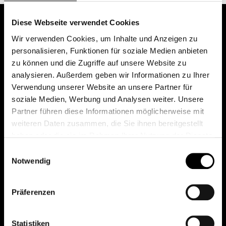
Diese Webseite verwendet Cookies
Wir verwenden Cookies, um Inhalte und Anzeigen zu
personalisieren, Funktionen für soziale Medien anbieten
zu können und die Zugriffe auf unsere Website zu
analysieren. Außerdem geben wir Informationen zu Ihrer
Verwendung unserer Website an unsere Partner für
soziale Medien, Werbung und Analysen weiter. Unsere
Das erste Depot in Österreich mit 0€ Kontoführung,
Partner führen diese Informationen möglicherweise mit
0€ Ausgabeaufschlag und 0€ Depotgebühren bei
weiteren Daten zusammen, die Sie ihnen bereitgestellt
knapp 2000 Fonds und 0€ Orderspesen.
haben oder die sie im Rahmen Ihrer Nutzung der Dienste
gesammelt haben.
Einwilligungsauswahl
Notwendig
© 2026 FondsDepot AT
Präferenzen
All rights reserved.
Statistiken