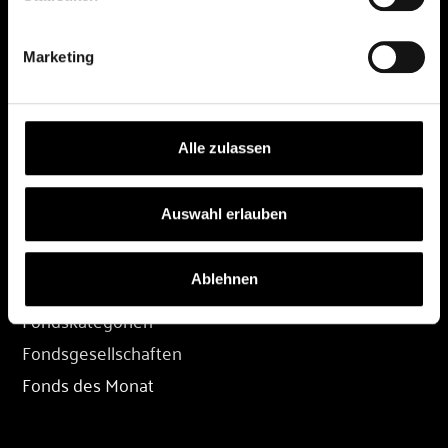
DEPOT
Marketing
Depot eröffnen
Depot übertragen
Konditionen
Alle zulassen
Depot-Login
Auswahl erlauben
FONDS
Ablehnen
Fondssuche
Fondskategorien
Fondsgesellschaften
Fonds des Monat