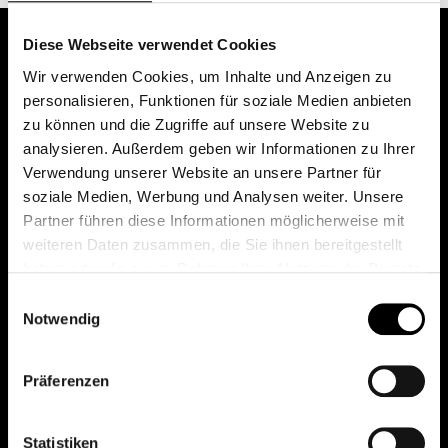
Diese Webseite verwendet Cookies
Wir verwenden Cookies, um Inhalte und Anzeigen zu
personalisieren, Funktionen für soziale Medien anbieten
zu können und die Zugriffe auf unsere Website zu
analysieren. Außerdem geben wir Informationen zu Ihrer
Verwendung unserer Website an unsere Partner für
soziale Medien, Werbung und Analysen weiter. Unsere
Das erste Depot in Österreich mit 0€ Kontoführung,
Partner führen diese Informationen möglicherweise mit
0€ Ausgabeaufschlag und 0€ Depotgebühren bei
weiteren Daten zusammen, die Sie ihnen bereitgestellt
knapp 2000 Fonds und 0€ Orderspesen.
haben oder die sie im Rahmen Ihrer Nutzung der Dienste
gesammelt haben.
Einwilligungsauswahl
Notwendig
© 2026 FondsDepot AT
Präferenzen
All rights reserved.
Statistiken