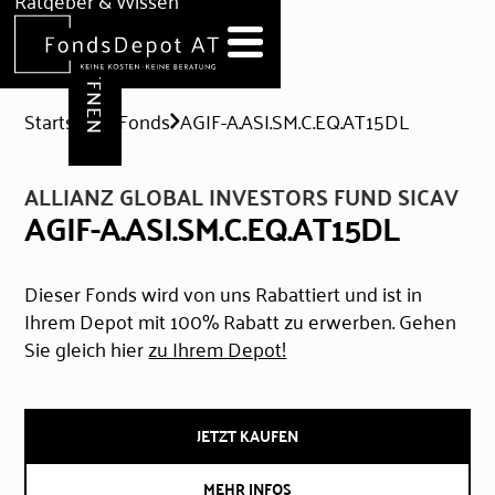
DEPOT ERÖFFNEN
Ratgeber & Wissen
News
Hilfe & Formulare
Startseite
Fonds
AGIF-A.ASI.SM.C.EQ.AT15DL
ALLIANZ GLOBAL INVESTORS FUND SICAV
AGIF-A.ASI.SM.C.EQ.AT15DL
Dieser Fonds wird von uns Rabattiert und ist in
Ihrem Depot mit 100% Rabatt zu erwerben. Gehen
Sie gleich hier
zu Ihrem Depot!
JETZT KAUFEN
MEHR INFOS