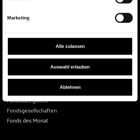
DEPOT
Marketing
Depot eröffnen
Depot übertragen
Konditionen
Alle zulassen
Depot-Login
Auswahl erlauben
FONDS
Ablehnen
Fondssuche
Fondskategorien
Fondsgesellschaften
Fonds des Monat