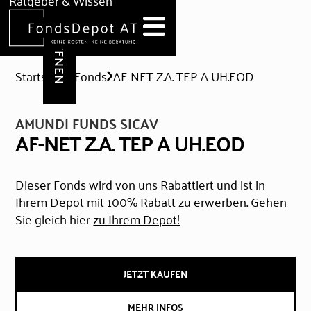
DEPOT ERÖFFNEN
Ratgeber & Wissen
News
Hilfe & Formulare
Startseite
Fonds
AF-NET Z.A. TEP A UH.EOD
AMUNDI FUNDS SICAV
AF-NET Z.A. TEP A UH.EOD
Dieser Fonds wird von uns Rabattiert und ist in
Ihrem Depot mit 100% Rabatt zu erwerben. Gehen
Sie gleich hier
zu Ihrem Depot!
JETZT KAUFEN
MEHR INFOS