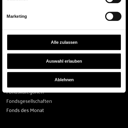
DEPOT
Marketing
Depot eröffnen
Depot übertragen
Konditionen
Alle zulassen
Depot-Login
Auswahl erlauben
FONDS
Ablehnen
Fondssuche
Fondskategorien
Fondsgesellschaften
Fonds des Monat