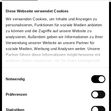
Diese Webseite verwendet Cookies
Wir verwenden Cookies, um Inhalte und Anzeigen zu
personalisieren, Funktionen für soziale Medien anbieten
zu können und die Zugriffe auf unsere Website zu
analysieren. Außerdem geben wir Informationen zu Ihrer
Verwendung unserer Website an unsere Partner für
soziale Medien, Werbung und Analysen weiter. Unsere
Das erste Depot in Österreich mit 0€ Kontoführung,
Partner führen diese Informationen möglicherweise mit
0€ Ausgabeaufschlag und 0€ Depotgebühren bei
weiteren Daten zusammen, die Sie ihnen bereitgestellt
knapp 2000 Fonds und 0€ Orderspesen.
haben oder die sie im Rahmen Ihrer Nutzung der Dienste
gesammelt haben.
Einwilligungsauswahl
Notwendig
© 2026 FondsDepot AT
Präferenzen
All rights reserved.
Statistiken