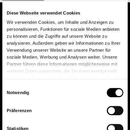
Diese Webseite verwendet Cookies
Wir verwenden Cookies, um Inhalte und Anzeigen zu
personalisieren, Funktionen für soziale Medien anbieten
zu können und die Zugriffe auf unsere Website zu
analysieren. Außerdem geben wir Informationen zu Ihrer
Verwendung unserer Website an unsere Partner für
soziale Medien, Werbung und Analysen weiter. Unsere
Das erste Depot in Österreich mit 0€ Kontoführung,
Partner führen diese Informationen möglicherweise mit
0€ Ausgabeaufschlag und 0€ Depotgebühren bei
weiteren Daten zusammen, die Sie ihnen bereitgestellt
knapp 2000 Fonds und 0€ Orderspesen.
haben oder die sie im Rahmen Ihrer Nutzung der Dienste
gesammelt haben.
Einwilligungsauswahl
Notwendig
© 2026 FondsDepot AT
Präferenzen
All rights reserved.
Statistiken