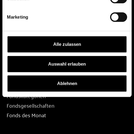
DEPOT
Marketing
Depot eröffnen
Depot übertragen
Konditionen
Alle zulassen
Depot-Login
Auswahl erlauben
FONDS
Ablehnen
Fondssuche
Fondskategorien
Fondsgesellschaften
Fonds des Monat