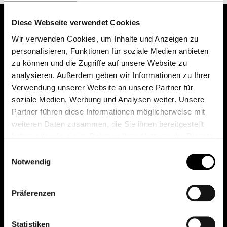
Diese Webseite verwendet Cookies
Wir verwenden Cookies, um Inhalte und Anzeigen zu
personalisieren, Funktionen für soziale Medien anbieten
zu können und die Zugriffe auf unsere Website zu
analysieren. Außerdem geben wir Informationen zu Ihrer
Verwendung unserer Website an unsere Partner für
soziale Medien, Werbung und Analysen weiter. Unsere
Das erste Depot in Österreich mit 0€ Kontoführung,
Partner führen diese Informationen möglicherweise mit
0€ Ausgabeaufschlag und 0€ Depotgebühren bei
weiteren Daten zusammen, die Sie ihnen bereitgestellt
knapp 2000 Fonds und 0€ Orderspesen.
haben oder die sie im Rahmen Ihrer Nutzung der Dienste
gesammelt haben.
Einwilligungsauswahl
Notwendig
© 2026 FondsDepot AT
Präferenzen
All rights reserved.
Statistiken