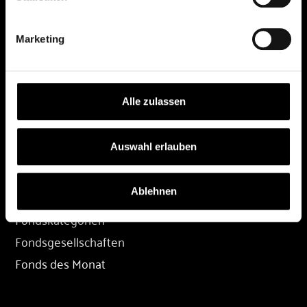
DEPOT
Marketing
Depot eröffnen
Depot übertragen
Konditionen
Alle zulassen
Depot-Login
Auswahl erlauben
FONDS
Ablehnen
Fondssuche
Fondskategorien
Fondsgesellschaften
Fonds des Monat