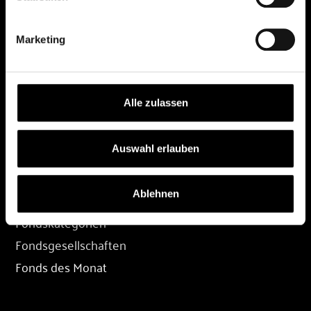
DEPOT
Marketing
Depot eröffnen
Depot übertragen
Konditionen
Alle zulassen
Depot-Login
Auswahl erlauben
FONDS
Ablehnen
Fondssuche
Fondskategorien
Fondsgesellschaften
Fonds des Monat