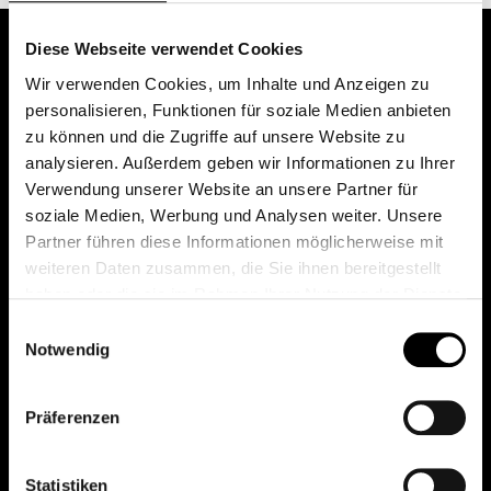
Diese Webseite verwendet Cookies
Wir verwenden Cookies, um Inhalte und Anzeigen zu
personalisieren, Funktionen für soziale Medien anbieten
zu können und die Zugriffe auf unsere Website zu
analysieren. Außerdem geben wir Informationen zu Ihrer
Verwendung unserer Website an unsere Partner für
soziale Medien, Werbung und Analysen weiter. Unsere
Das erste Depot in Österreich mit 0€ Kontoführung,
Partner führen diese Informationen möglicherweise mit
0€ Ausgabeaufschlag und 0€ Depotgebühren bei
weiteren Daten zusammen, die Sie ihnen bereitgestellt
knapp 2000 Fonds und 0€ Orderspesen.
haben oder die sie im Rahmen Ihrer Nutzung der Dienste
gesammelt haben.
Einwilligungsauswahl
Notwendig
© 2026 FondsDepot AT
Präferenzen
All rights reserved.
Statistiken