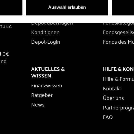
DEPOT
FONDS
Auswahl erlauben
Depot eröffnen
Fondssuche
Depot übertragen
Fondskatego
Konditionen
Fondsgesells
Depot-Login
Fonds des M
d 0€
und
AKTUELLES &
HILFE & KO
WISSEN
Hilfe & Formu
Finanzwissen
Kontakt
Ratgeber
Über uns
News
Partnerprog
FAQ