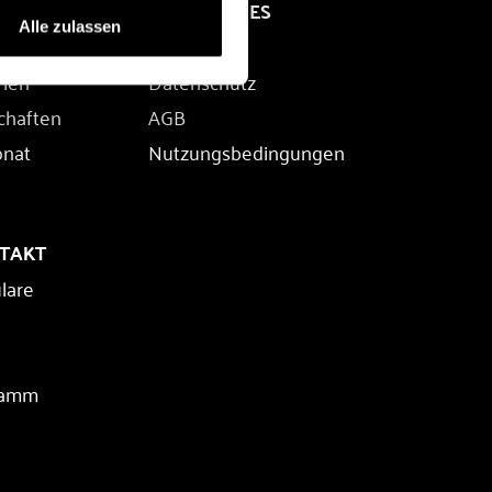
RECHTLICHES
Alle zulassen
Impressum
rien
Datenschutz
chaften
AGB
onat
Nutzungsbedingungen
NTAKT
lare
ramm