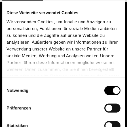
Diese Webseite verwendet Cookies
Wir verwenden Cookies, um Inhalte und Anzeigen zu
personalisieren, Funktionen für soziale Medien anbieten
zu können und die Zugriffe auf unsere Website zu
analysieren. Außerdem geben wir Informationen zu Ihrer
Verwendung unserer Website an unsere Partner für
soziale Medien, Werbung und Analysen weiter. Unsere
Das erste Depot in Österreich mit 0€ Kontoführung,
Partner führen diese Informationen möglicherweise mit
0€ Ausgabeaufschlag und 0€ Depotgebühren bei
weiteren Daten zusammen, die Sie ihnen bereitgestellt
knapp 2000 Fonds und 0€ Orderspesen.
haben oder die sie im Rahmen Ihrer Nutzung der Dienste
gesammelt haben.
Einwilligungsauswahl
Notwendig
© 2026 FondsDepot AT
Präferenzen
All rights reserved.
Statistiken