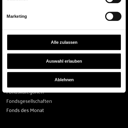
DEPOT
Marketing
Depot eröffnen
Depot übertragen
Konditionen
Alle zulassen
Depot-Login
Auswahl erlauben
FONDS
Ablehnen
Fondssuche
Fondskategorien
Fondsgesellschaften
Fonds des Monat